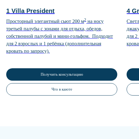
1 Villa President
4 G
2
Просторный элегантный сьют 200 м
на носу
Светл
третьей палубы с зонами для отдыха, обедов,
джаку
собственной палубой и мини-гольфом. Подходит
для 2
для 2 взрослых и 1 ребёнка (дополнительная
крова
кровать по запросу).
Получить консультацию
Что в каюте