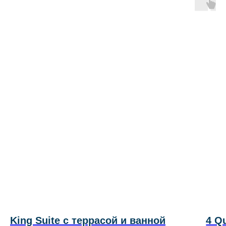
King Suite с террасой и ванной
4 Q