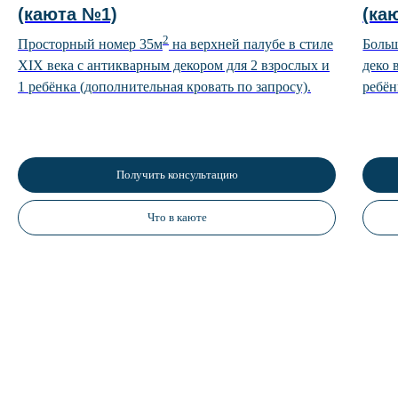
(каюта №1)
(ка
2
Просторный номер 35м
на верхней палубе в стиле
Боль
XIX века с антикварным декором для 2 взрослых и
деко 
1 ребёнка (дополнительная кровать по запросу).
ребён
Получить консультацию
Что в каюте