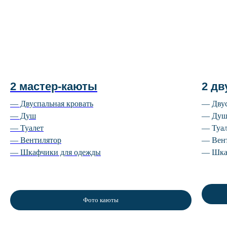
2 мастер-каюты
2 д
— Двуспальная кровать
— Двус
— Душ
— Ду
— Туалет
— Туал
— Вентилятор
— Вен
— Шкафчики для одежды
— Шка
Фото каюты