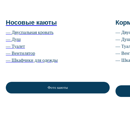
Носовые каюты
Кор
— Двуспальная кровать
— Двус
— Душ
— Ду
— Туалет
— Туал
— Вентилятор
— Вен
— Шкафчики для одежды
— Шка
Фото каюты