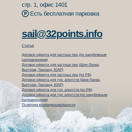
стр. 1, офис 1401
Есть бесплатная парковка
sail@32points.info
Статьи
Договор оферта для частных лиц (по зарубежным
направлениям)
Договор оферта для частных лиц (Шри-Ланка,
Вьетнам, Таиланд, ЮАР)
Договор оферта для частных лиц (по РФ)
Договор оферта для тур. агентств (Шри-Ланка,
Вьетнам, Таиланд, ЮАР)
⁠Договор оферта для тур. агентств (по РФ)
Договор оферта для тур. агентств (по зарубежным
направлениям)
Политика конфиденциальности